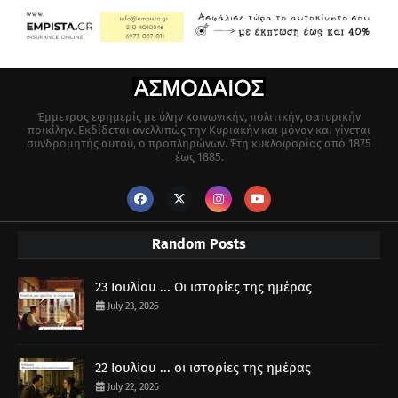
Έμμετρος εφημερίς με ύλην κοινωνικήν, πολιτικήν, σατυρικήν
ποικίλην. Εκδίδεται ανελλιπώς την Κυριακήν και μόνον και γίνεται
συνδρομητής αυτού, ο προπληρώνων. Έτη κυκλοφορίας από 1875
έως 1885.
Random Posts
23 Ιουλίου ... Οι ιστορίες της ημέρας
July 23, 2026
22 Ιουλίου ... οι ιστορίες της ημέρας
July 22, 2026