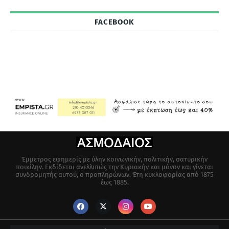
FACEBOOK
Έμμετρος εφημερίς με ύλην κοινωνικήν, πολιτικήν, σατυρικήν
ποικίλην. Εκδίδεται ανελλιπώς την Κυριακήν και μόνον και γίνεται
συνδρομητής αυτού, ο προπληρώνων. Έτη κυκλοφορίας από 1875
έως 1885.