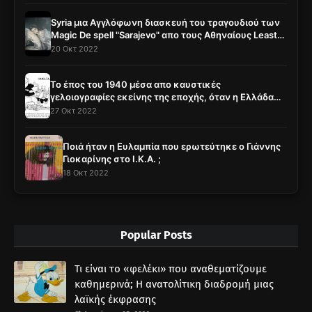
Syria μια Αγγλόφωνη διασκευή του τραγουδιού των
Magic De spell "Sarajevo" απο τους Αθηναίους Least
Concern
20 Οκτ 2022
Το έπος του 1940 μέσα απο καυστικές
γελοιογραφίες εκείνης της εποχής, όταν η Ελλάδα
ξανά - έγραφε ιστορία ...
27 Οκτ 2022
Ποιά ήταν η Ευλαμπία που ερωτεύτηκε ο Γιάννης
Γιοκαρίνης στο Ι.Κ.Α. ;
18 Οκτ 2022
Popular Posts
Τι είναι το «φελέκι» που αναθεματίζουμε
καθημερινά; Η ανατολίτικη διαδρομή μιας
λαϊκής έκφρασης