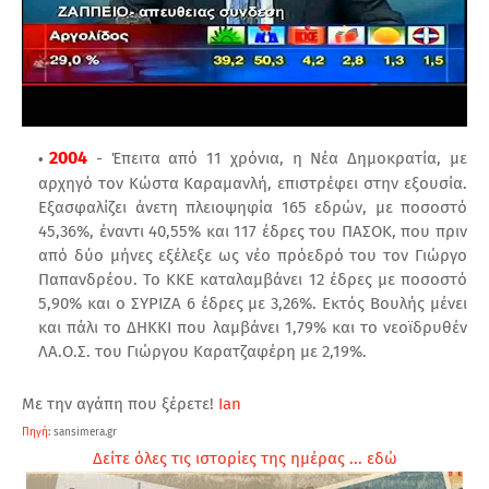
2004
- Έπειτα από 11 χρόνια, η Νέα Δημοκρατία, με
αρχηγό τον Κώστα Καραμανλή, επιστρέφει στην εξουσία.
Εξασφαλίζει άνετη πλειοψηφία 165 εδρών, με ποσοστό
45,36%, έναντι 40,55% και 117 έδρες του ΠΑΣΟΚ, που πριν
από δύο μήνες εξέλεξε ως νέο πρόεδρό του τον Γιώργο
Παπανδρέου. Το ΚΚΕ καταλαμβάνει 12 έδρες με ποσοστό
5,90% και ο ΣΥΡΙΖΑ 6 έδρες με 3,26%. Εκτός Βουλής μένει
και πάλι το ΔΗΚΚΙ που λαμβάνει 1,79% και το νεοϊδρυθέν
ΛΑ.Ο.Σ. του Γιώργου Καρατζαφέρη με 2,19%.
Με την αγάπη που ξέρετε!
Ian
Πηγ
ή
: sansimera.gr
Δείτε όλες τις ιστορίες της ημέρας ... εδώ