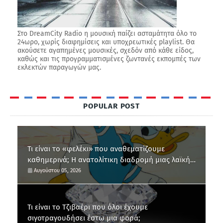
Στο DreamCity Radio η μουσική παίζει ασταμάτητα όλο το
24ωρο, χωρίς διαφημίσεις και υποχρεωτικές playlist. Θα
ακούσετε αγαπημένες μουσικές, σχεδόν από κάθε είδος,
καθώς και τις προγραμματισμένες ζωντανές εκπομπές των
εκλεκτών παραγωγών μας.
POPULAR POST
Τι είναι το «φελέκι» που αναθεματίζουμε
καθημερινά; Η ανατολίτικη διαδρομή μιας λαϊκής
έκφρασης
Αυγούστου 05, 2026
Τι είναι το Τζιβαέρι που όλοι έχουμε
σιγοτραγουδήσει έστω μια φορά;