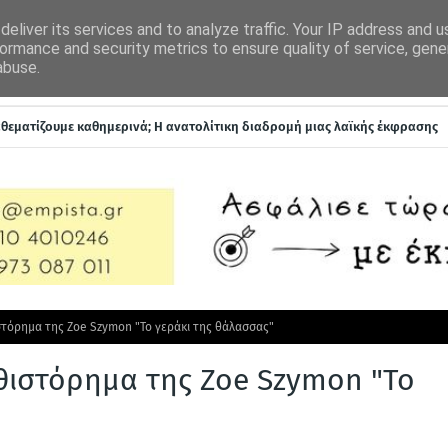
 ΣΤΟΝ ΑΣΜΟΔΑΙΟ
ΕΠΙΚΟΙΝΩΝΙΑ
eliver its services and to analyze traffic. Your IP address and 
ormance and security metrics to ensure quality of service, gen
abuse.
ROCKWAZE
ΓΙΑ ΤΗΝ ΥΓΕΙΑ ΜΟΥ
ΑΥΤΟΚΙΝΗΣΗ
ναθεματίζουμε καθημερινά; Η ανατολίτικη διαδρομή μιας λαϊκής έκφρασης
τόρημα της Zoe Szymon "Το γεράκι της θάλασσας"
θιστόρημα της Zoe Szymon "Το