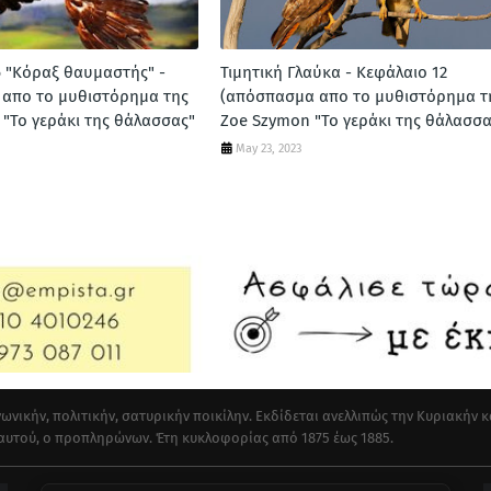
6 "Κόραξ θαυμαστής" -
Τιμητική Γλαύκα - Κεφάλαιο 12
απο το μυθιστόρημα της
(απόσπασμα απο το μυθιστόρημα τ
"Το γεράκι της θάλασσας"
Zoe Szymon "Το γεράκι της θάλασσα
May 23, 2023
ωνικήν, πολιτικήν, σατυρικήν ποικίλην. Εκδίδεται ανελλιπώς την Κυριακήν κ
 αυτού, ο προπληρώνων. Έτη κυκλοφορίας από 1875 έως 1885.