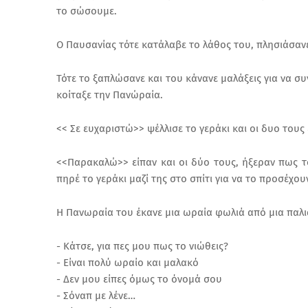
το σώσουμε.
Ο Παυσανίας τότε κατάλαβε το λάθος του, πλησιάσανε 
Τότε το ξαπλώσανε και του κάνανε μαλάξεις για να συν
κοίταξε την Πανώραία.
<< Σε ευχαριστώ>> ψέλλισε το γεράκι και οι δυο τους
<<Παρακαλώ>> είπαν και οι δύο τους, ήξεραν πως τ
πηρέ το γεράκι μαζί της στο σπίτι για να το προσέχουν
Η Πανωραία του έκανε μια ωραία φωλιά από μια παλιά
- Κάτσε, για πες μου πως το νιώθεις?
- Είναι πολύ ωραίο και μαλακό
- Δεν μου είπες όμως το όνομά σου
- Σόναπ με λένε…