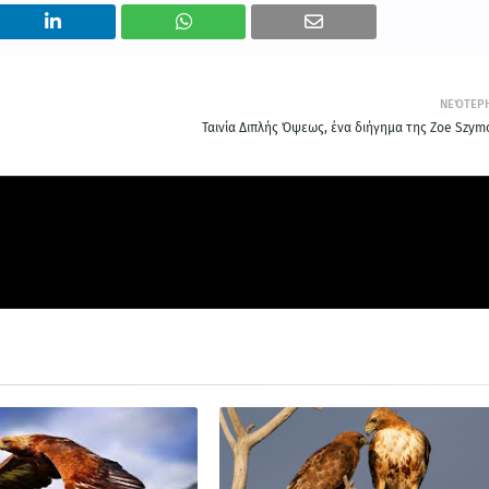
ΝΕΌΤΕΡ
Ταινία Διπλής Όψεως, ένα διήγημα της Zoe Szym