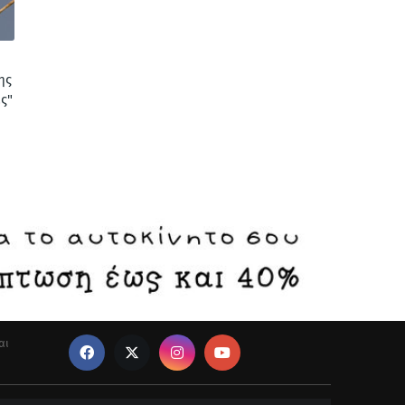
ης
ς"
αι