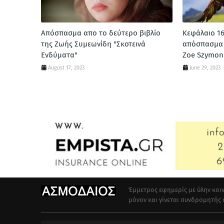
Απόσπασμα απο το δεύτερο βιβλίο
Κεφάλαιο 1
της Ζωής Συμεωνίδη "Σκοτεινά
απόσπασμα 
Ενδύματα"
Zoe Szymon 
August 17, 2023
June 29, 2023
Έμμετρος εφημερίς με ύλην κοιν
μόνον και γίνεται συνδρομητής