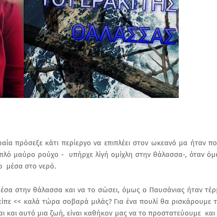
ραία πρόσεξε κάτι περίεργο να επιπλέει στον ωκεανό μα ήταν π
 απλό μαύρο ρούχο - υπήρχε λίγή ομίχλη στην θάλασσα-, όταν ό
ο μέσα στο νερό.
έσα στην θάλασσα και να το σώσει, όμως ο Παυσάνιας ήταν τέ
 είπε << καλά τώρα σοβαρά μιλάς? Για ένα πουλί θα ρισκάρουμε 
ναι και αυτό μια ζωή, είναι καθήκον μας να το προστατεύουμε και