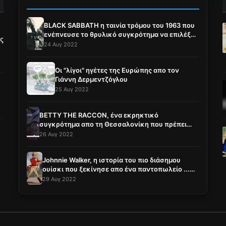
BLACK SABBATH η ταινία τρόμου του 1963 που
ενέπνευσε το θρυλικό συγκρότημα να επιλέξει
ς
το όνομα του !!!
24 Αυγ 2022
Οι "λίγοι" ηγέτες της Ευρώπης απο τον
Γιάννη Δερμεντζόγλου
25 Αυγ 2022
BETTY THE RACCON, ένα εκρηκτικό
συγκρότημα απο τη Θεσσαλονίκη που πρέπει
όλοι να γνωρίσουμε !!! (αφιέρωμα, video, live &
26 Αυγ 2022
φωτογραφικό υλικό)
Johnnie Walker, η ιστορία του πιο διάσημου
ουίσκι που ξεκίνησε απο ένα παντοπωλείο ...
(αφιέρωμα & φωτογραφικό album)
29 Αυγ 2022