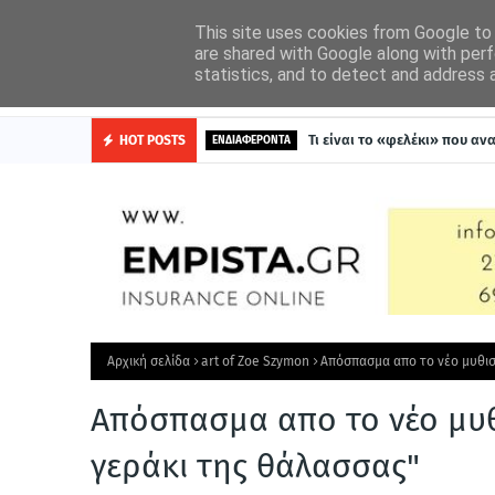
Η ΟΜΑΔΑ ΜΑΣ
ΓΙΝΕ ΑΡΘΟΓΡΑΦΟΣ ΣΤΟΝ ΑΣΜΟΔΑΙΟ
ΔΙΑΦΗΜΙΣΗ
This site uses cookies from Google to d
are shared with Google along with perf
statistics, and to detect and address 
ΛΟΓΟΥ ΧΑΡΗ
Τι είναι το «φελέκι» που α
HOT POSTS
ΕΝΔΙΑΦΕΡΟΝΤΑ
Αρχική σελίδα
art of Zoe Szymon
Απόσπασμα απο το νέο μυθισ
Απόσπασμα απο το νέο μυ
γεράκι της θάλασσας"