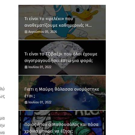
Τι είναι το «φελέκι» που
αναθεματίζουμε καθημερινά; Η
ανατολίτικη διαδρομή μιας λαϊκής
Αυγούστου 05, 2026
έκφρασης
Τι είναι το Τζιβαέρι που όλοι έχουμε
σιγοτραγουδήσει έστω μια φορά;
Ιουλίου 01, 2022
ολύ
Γιατι η Μαύρη θάλασσα ονομάστηκε
έτσι ;
μως
Ιουλίου 01, 2022
ρμα
Ποιος ήταν ο Μαθουσάλας και πόσα
την
χρόνια μπορεί να έζησε;
 να