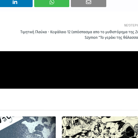
ΝΕΌΤΕΡ
Τιμητική Γλαύκα - Κεφάλαιο 12 (απόσπασμα απο το μυθιστόρημα της Z
Szymon "Το γεράκι της θάλασσα