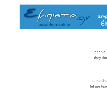
people 
they do
let me sh
let me te