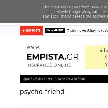
Η ΟΜΑΔΑ ΜΑΣ
ΓΙΝΕ ΑΡΘΟΓΡΑΦΟΣ ΣΤΟΝ ΑΣΜΟΔΑΙΟ
ΔΙΑΦΗΜΙΣΗ
This site uses cookies from Google to d
are shared with Google along with perf
statistics, and to detect and address 
ΛΟΓΟΥ ΧΑΡΗ
Τι είναι το «φελέκι» που α
HOT POSTS
ΕΝΔΙΑΦΕΡΟΝΤΑ
Αρχική σελίδα
ΣΤΙΧΟΙ - ΑΓΓΛΙΚΑ
psycho friend
psycho friend