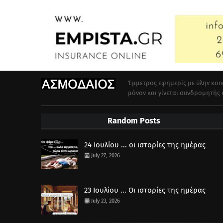
Έμμετρος εφημερίς με ύλην κοιν
μόνον και γίνεται συνδρομητής
Random Posts
24 Ιουλίου ... οι ιστορίες της ημέρας
July 27, 2026
23 Ιουλίου ... Οι ιστορίες της ημέρας
July 23, 2026