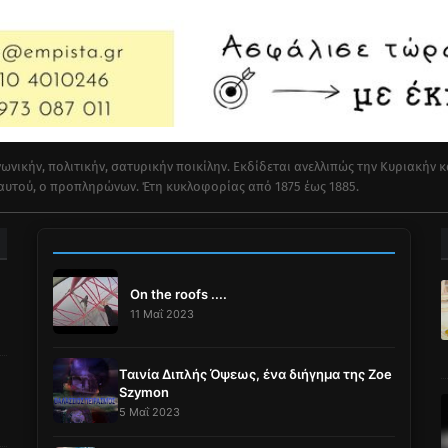
ωνικήν, πολιτικήν, σατυρικήν ποικίλην. Εκδίδεται ανελλιπώς την Κυριακήν κ
 αυτού, ο προπληρώνων. Έτη κυκλοφορίας από 1875 έως 1885.
On the roofs ....
11 Μαΐ 2023
Ταινία Διπλής Όψεως, ένα διήγημα της Zoe
Szymon
5 Μαΐ 2023