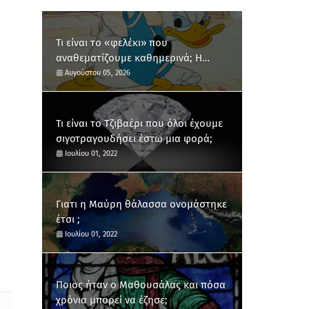
Τι είναι το «φελέκι» που
αναθεματίζουμε καθημερινά; Η
ανατολίτικη διαδρομή μιας λαϊκής
Αυγούστου 05, 2026
έκφρασης
Τι είναι το Τζιβαέρι που όλοι έχουμε
σιγοτραγουδήσει έστω μια φορά;
Ιουλίου 01, 2022
Γιατι η Μαύρη θάλασσα ονομάστηκε
έτσι ;
Ιουλίου 01, 2022
Ποιος ήταν ο Μαθουσάλας και πόσα
χρόνια μπορεί να έζησε;